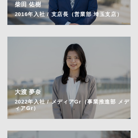
柴田 佑樹
2016年入社 / 支店長（営業部 埼玉支店）
大渡 夢奈
2022年入社 / メディアGr（事業推進部 メデ
ィアGr）